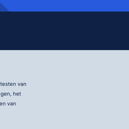
 testen van
ngen, het
ren van