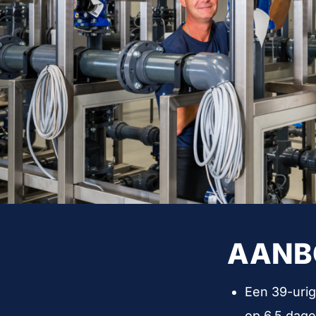
AANB
Een 39-urig
op 6,5 dage