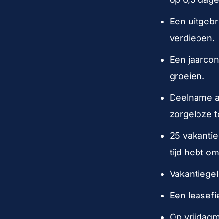
Een uitgebr
verdiepen.
Een jaarcon
groeien.
Deelname aa
zorgeloze 
25 vakantie
tijd hebt o
Vakantiegel
Een leasefi
Op vrijdagm