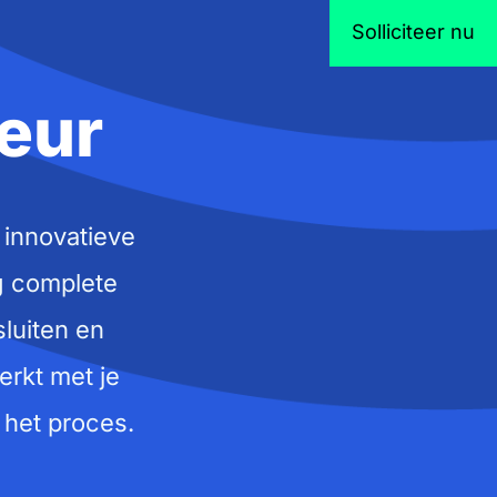
Solliciteer nu
eur
 innovatieve
g complete
sluiten en
erkt met je
 het proces.