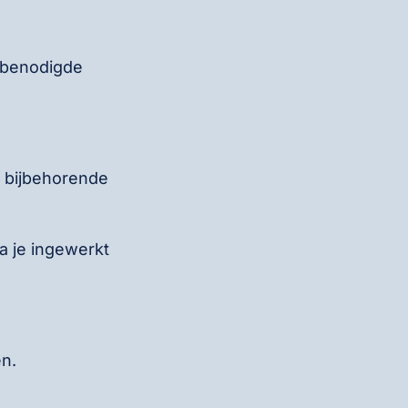
 benodigde
e bijbehorende
a je ingewerkt
n.