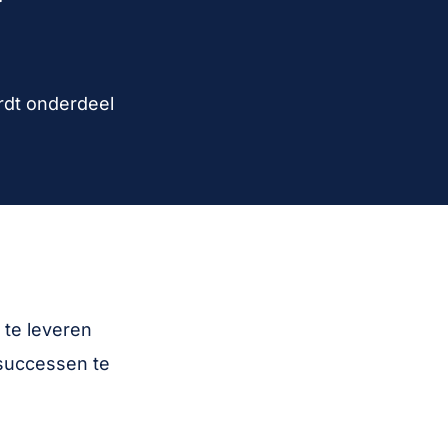
ordt onderdeel
e te leveren
 successen te