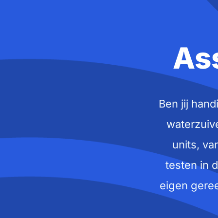
As
Ben jij han
waterzuiv
units, va
testen in 
eigen geree